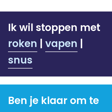
Ons programma
Ik wil stoppen met
Stoppen met roken
roken
|
vapen
|
Stoppen met vapen
snus
Coaching in groepsverband
Coaching individueel
Coaching voor jongeren
Ben je klaar om te
Coaching in een andere taal