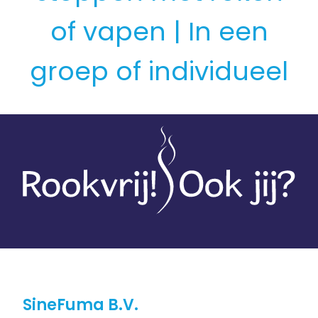
of vapen | In een
groep of individueel
SineFuma B.V.