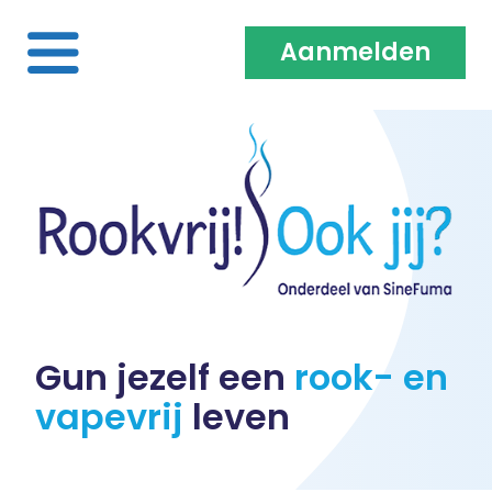
Aanmelden
Home
Over ons
Medewerkers & Coaches
Vacatures
Gun jezelf een
rook- en
vapevrij
leven
Heb je een klacht?
100% vergoed