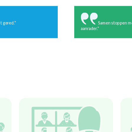
et gered.”
Samen stoppen mot
aanrader.”