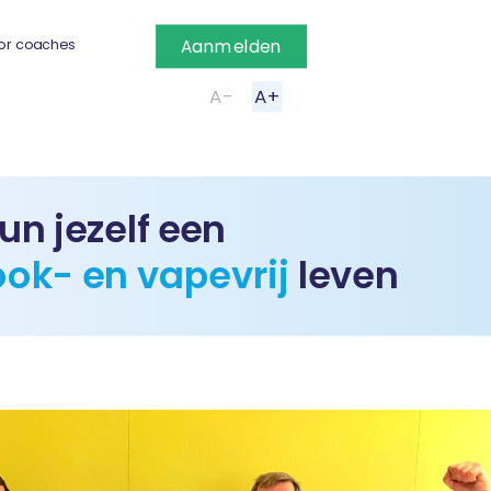
or coaches
Aanmelden
A-
A+
un jezelf een
ook- en vapevrij
leven