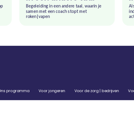
op
Begeleiding in een andere taal, waarin je
Al
samen met een coach stopt met
in
roken|vapen
ac
Ons programma
Voor jongeren
Voor de zorg | bedrijven
Vo