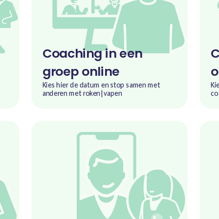
Coaching in een
C
groep online
o
Kies hier de datum en stop samen met
Ki
anderen met roken|vapen
co