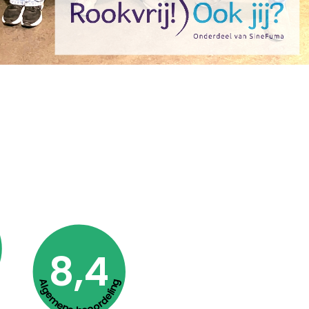
8,4
Algemene beoordeling