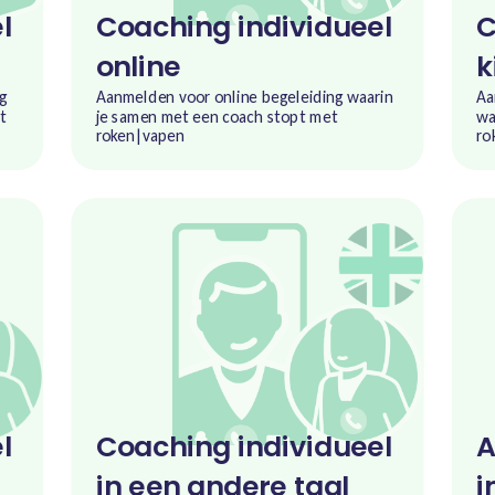
l
Coaching individueel
C
online
k
ng
Aanmelden voor online begeleiding waarin
Aa
t
je samen met een coach stopt met
wa
roken|vapen
ro
l
Coaching individueel
A
in een andere taal
i