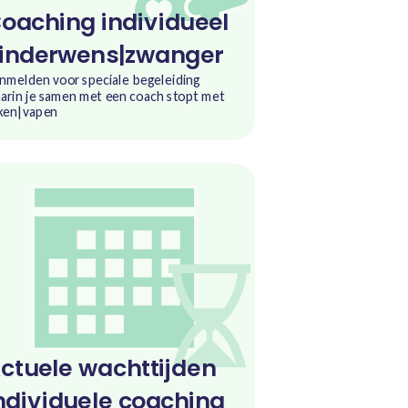
oaching individueel
inderwens|zwanger
nmelden voor speciale begeleiding
arin je samen met een coach stopt met
ken|vapen
ctuele wachttijden
ndividuele coaching