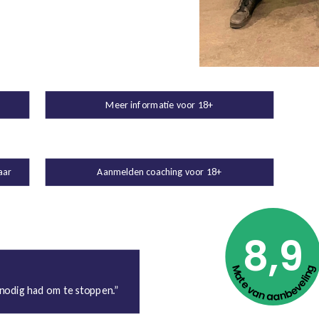
Meer informatie voor 18+
aar
Aanmelden coaching voor 18+
8,9
Mate van aanbeveling
 nodig had om te stoppen.”