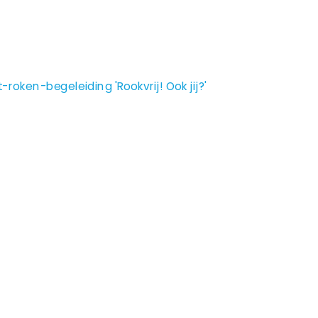
oken-begeleiding 'Rookvrij! Ook jij?'