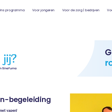
Ons programma
Voor jongeren
Voor de zorg | bedrijven
Vo
G
r
n-begeleiding
 met vapen!