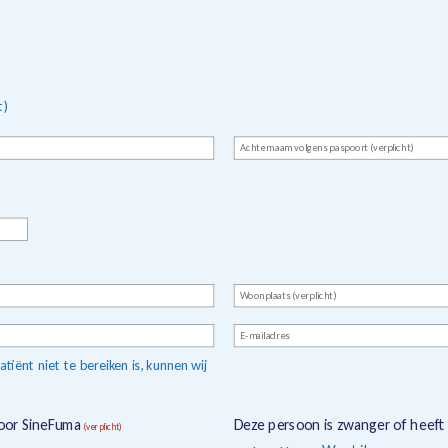
t)
Achternaam
(verplicht)
Woonplaats
(verplicht)
E-
mailadres
ënt niet te bereiken is, kunnen wij
door SineFuma
Deze persoon is zwanger of heeft
(verplicht)