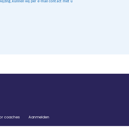
ijzing, kunnen wij per e-mail contact met u
or coaches
Aanmelden