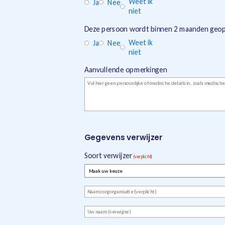
Weet ik
Ja
Nee
niet
Deze persoon wordt binnen 2 maanden geo
Weet ik
Ja
Nee
niet
Aanvullende opmerkingen
Gegevens verwijzer
Soort verwijzer
(verplicht)
Naam
zorgorganisatie
Naam
(verplicht)
verwijzer