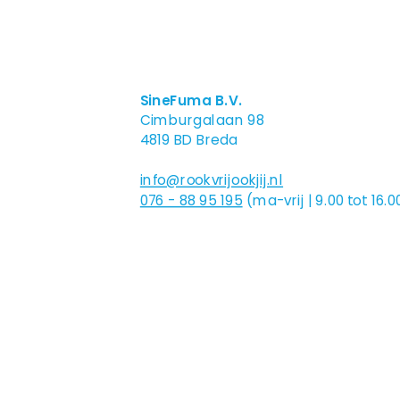
SineFuma B.V.
Cimburgalaan 98
4819 BD Breda
info@rookvrijookjij.nl
076 - 88 95 195
(ma-vrij | 9.00 tot 16.0