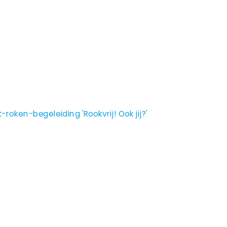
oken-begeleiding 'Rookvrij! Ook jij?'