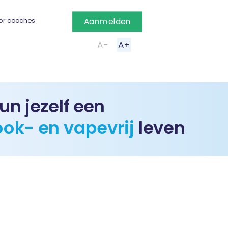
or coaches
Aanmelden
A-
A+
un jezelf een
ook- en vapevrij
leven