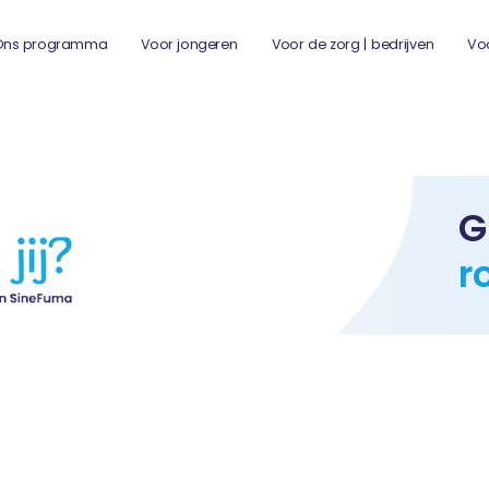
Ons programma
Voor jongeren
Voor de zorg | bedrijven
Vo
G
r