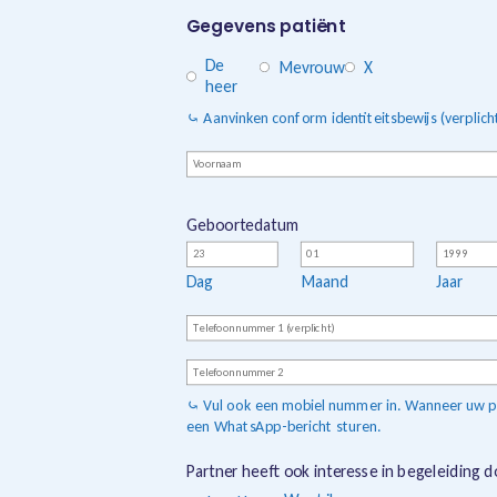
Gegevens patiënt
Geslacht
De
Mevrouw
X
heer
(verplicht)
⤿ Aanvinken conform identiteitsbewijs (verplich
Voornaam/-
namen
Geboortedatum
Dag
Maand
Jaar
Telefoonnummer
(verplicht)
Telefoonnummer
(extra)
⤿ Vul ook een mobiel nummer in. Wanneer uw pati
een WhatsApp-bericht sturen.
Partner heeft ook interesse in begeleiding 