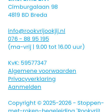
Cimburgalaan 98
Coaching icm kinderwens | zwanger
4819 BD Breda
Hulpmiddelen
info@rookvrijookjij.nl
076 - 88 95 195
Voor jongeren
(ma-vrij | 9.00 tot 16.00 uur)
Voor de zorg | bedrijven
KvK: 59577347
Algemene voorwaarden
Voor coaches
Privacyverklaring
Aanmelden
Voor coaches in opleiding
Copyright © 2025-2026 - Stoppen-
met-roken-begeleiding 'Rookvrij!