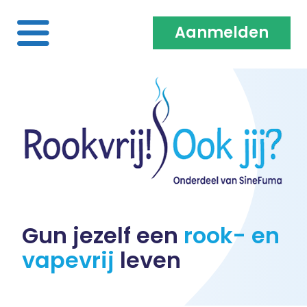
Aanmelden
Home
Over ons
Medewerkers & Coaches
Vacatures
Gun jezelf een
rook- en
vapevrij
leven
Heb je een klacht?