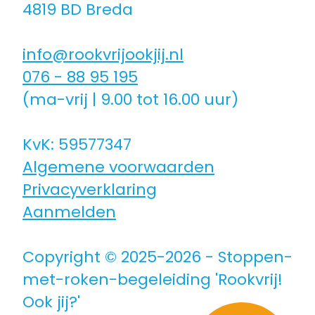
4819 BD Breda
Coaching icm kinderwens | zwanger
info@rookvrijookjij.nl
Hulpmiddelen
076 - 88 95 195
(ma-vrij | 9.00 tot 16.00 uur)
Voor jongeren
KvK: 59577347
Algemene voorwaarden
Voor de zorg | bedrijven
Privacyverklaring
Aanmelden
Voor coaches
Copyright © 2025-2026 - Stoppen-
Voor coaches in opleiding
met-roken-begeleiding 'Rookvrij!
Ook jij?'