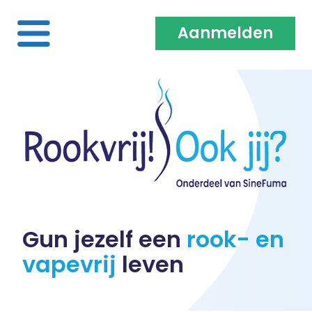
Aanmelden
Home
Over ons
Medewerkers & Coaches
Vacatures
Gun jezelf een
rook- en
vapevrij
leven
Heb je een klacht?