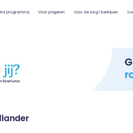
Ons programma
Voor jongeren
Voor de zorg | bedrijven
Vo
G
r
llander