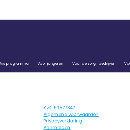
Ons programma
Voor jongeren
Voor de zorg | bedrijven
Vo
KvK: 59577347
Algemene voorwaarden
Privacyverklaring
Aanmelden