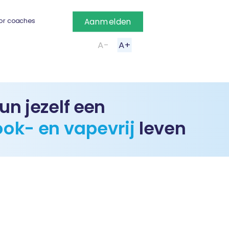
or coaches
Aanmelden
A-
A+
un jezelf een
ook- en vapevrij
leven