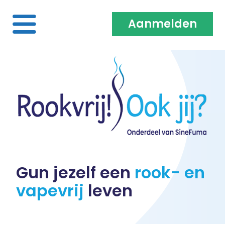
Aanmelden
Home
Over ons
Medewerkers & Coaches
Vacatures
Gun jezelf een
rook- en
vapevrij
leven
Heb je een klacht?