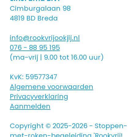
Cimburgalaan 98
Coaching icm kinderwens | zwanger
4819 BD Breda
Hulpmiddelen
info@rookvrijookjij.nl
076 - 88 95 195
Voor jongeren
(ma-vrij | 9.00 tot 16.00 uur)
Voor de zorg | bedrijven
KvK: 59577347
Algemene voorwaarden
Voor coaches
Privacyverklaring
Aanmelden
Voor coaches in opleiding
Copyright © 2025-2026 - Stoppen-
met-roken-begeleiding 'Rookvrij!