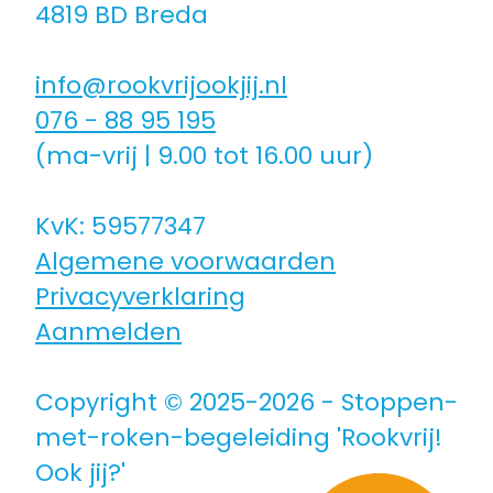
4819 BD Breda
Coaching icm kinderwens | zwanger
info@rookvrijookjij.nl
Hulpmiddelen
076 - 88 95 195
(ma-vrij | 9.00 tot 16.00 uur)
Voor jongeren
KvK: 59577347
Algemene voorwaarden
Voor de zorg | bedrijven
Privacyverklaring
Aanmelden
Voor coaches
Copyright © 2025-2026 - Stoppen-
Voor coaches in opleiding
met-roken-begeleiding 'Rookvrij!
Ook jij?'