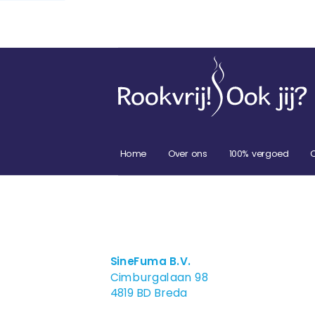
Home
Over ons
100% vergoed
SineFuma B.V.
Cimburgalaan 98
4819 BD Breda