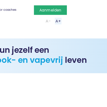
or coaches
Aanmelden
A-
A+
un jezelf een
ook- en vapevrij
leven