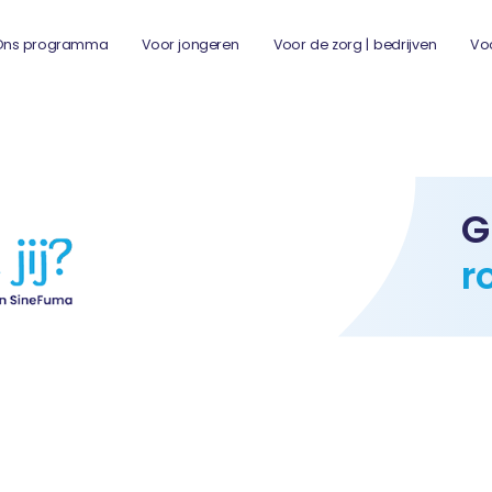
Ons programma
Voor jongeren
Voor de zorg | bedrijven
Vo
G
r