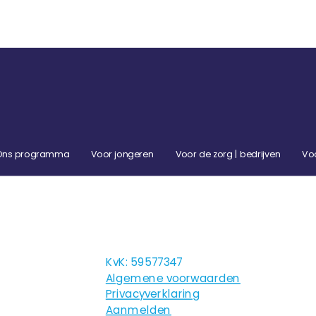
Ons programma
Voor jongeren
Voor de zorg | bedrijven
Vo
KvK: 59577347
Algemene voorwaarden
Privacyverklaring
Aanmelden