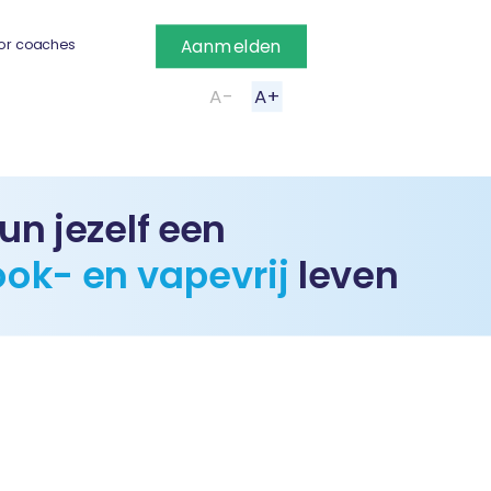
or coaches
Aanmelden
A-
A+
un jezelf een
ook- en vapevrij
leven