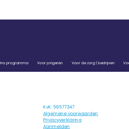
Ons programma
Voor jongeren
Voor de zorg | bedrijven
Vo
KvK: 59577347
Algemene voorwaarden
Privacyverklaring
Aanmelden