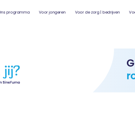
Ons programma
Voor jongeren
Voor de zorg | bedrijven
Vo
G
r