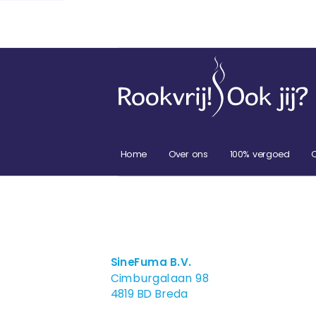
Home
Over ons
100% vergoed
SineFuma B.V.
Cimburgalaan 98
4819 BD Breda