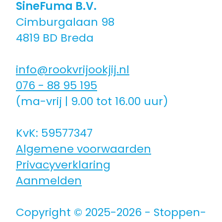
SineFuma B.V.
Cimburgalaan 98
Coaching icm kinderwens | zwanger
4819 BD Breda
Hulpmiddelen
info@rookvrijookjij.nl
076 - 88 95 195
Voor jongeren
(ma-vrij | 9.00 tot 16.00 uur)
Voor de zorg | bedrijven
KvK: 59577347
Algemene voorwaarden
Voor coaches
Privacyverklaring
Aanmelden
Voor coaches in opleiding
Copyright © 2025-2026 - Stoppen-