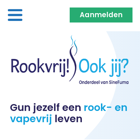
Aanmelden
Home
Over ons
Medewerkers & Coaches
Vacatures
Gun jezelf een
rook- en
vapevrij
leven
Heb je een klacht?