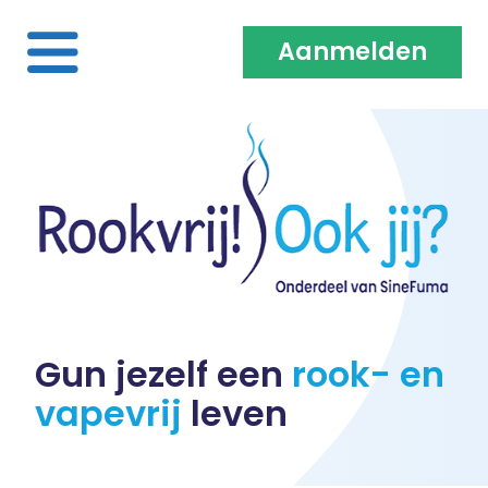
Aanmelden
Home
Over ons
Medewerkers & Coaches
Vacatures
Gun jezelf een
rook- en
vapevrij
leven
Heb je een klacht?