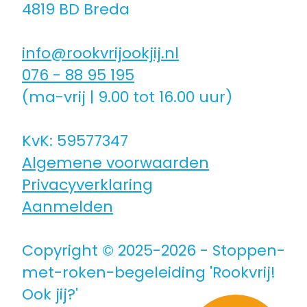
4819 BD Breda
Coaching icm kinderwens | zwanger
info@rookvrijookjij.nl
Hulpmiddelen
076 - 88 95 195
(ma-vrij | 9.00 tot 16.00 uur)
Voor jongeren
KvK: 59577347
Algemene voorwaarden
Voor de zorg | bedrijven
Privacyverklaring
Aanmelden
Voor coaches
Copyright © 2025-2026 - Stoppen-
Voor coaches in opleiding
met-roken-begeleiding 'Rookvrij!
Ook jij?'