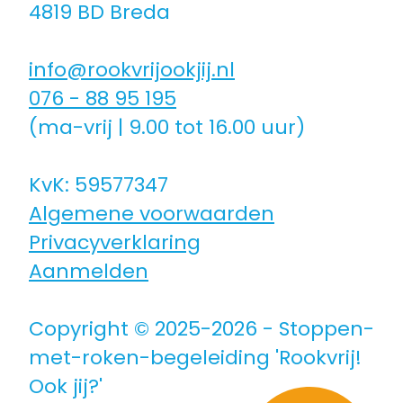
4819 BD Breda
Coaching icm kinderwens | zwanger
info@rookvrijookjij.nl
Hulpmiddelen
076 - 88 95 195
(ma-vrij | 9.00 tot 16.00 uur)
Voor jongeren
KvK: 59577347
Algemene voorwaarden
Voor de zorg | bedrijven
Privacyverklaring
Aanmelden
Voor coaches
Copyright © 2025-2026 - Stoppen-
Voor coaches in opleiding
met-roken-begeleiding 'Rookvrij!
Ook jij?'