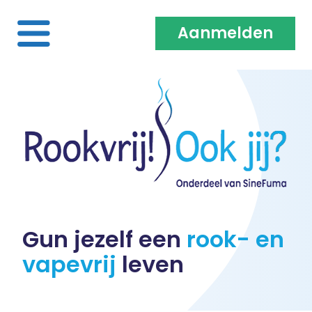
Aanmelden
Home
Over ons
Medewerkers & Coaches
Vacatures
Gun jezelf een
rook- en
vapevrij
leven
Heb je een klacht?