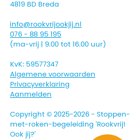
4819 BD Breda
Coaching icm kinderwens | zwanger
info@rookvrijookjij.nl
Hulpmiddelen
076 - 88 95 195
(ma-vrij | 9.00 tot 16.00 uur)
Voor jongeren
KvK: 59577347
Algemene voorwaarden
Voor de zorg | bedrijven
Privacyverklaring
Aanmelden
Voor coaches
Copyright © 2025-2026 - Stoppen-
Voor coaches in opleiding
met-roken-begeleiding 'Rookvrij!
Ook jij?'