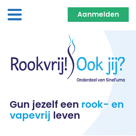
Aanmelden
Home
Over ons
Medewerkers & Coaches
Vacatures
Gun jezelf een
rook- en
vapevrij
leven
Heb je een klacht?