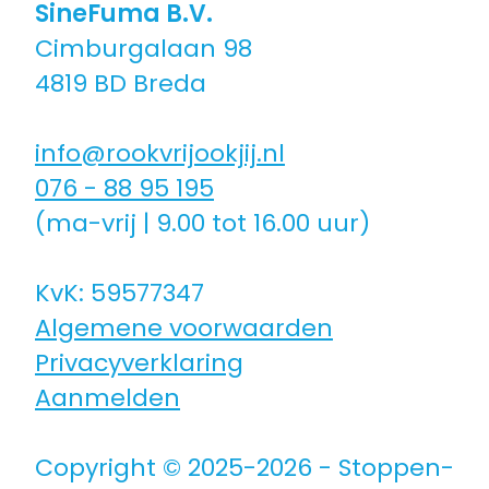
SineFuma B.V.
Cimburgalaan 98
Coaching icm kinderwens | zwanger
4819 BD Breda
Hulpmiddelen
info@rookvrijookjij.nl
076 - 88 95 195
Voor jongeren
(ma-vrij | 9.00 tot 16.00 uur)
Voor de zorg | bedrijven
KvK: 59577347
Algemene voorwaarden
Voor coaches
Privacyverklaring
Aanmelden
Voor coaches in opleiding
Copyright © 2025-2026 - Stoppen-