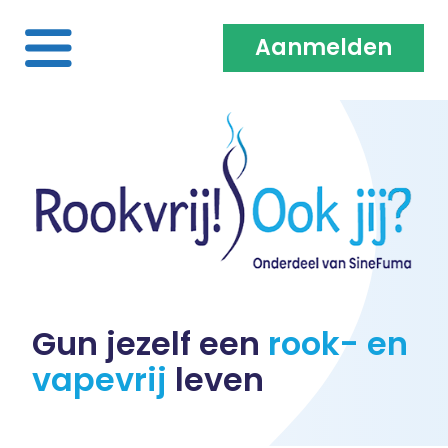
Aanmelden
Home
Over ons
Medewerkers & Coaches
Vacatures
Gun jezelf een
rook- en
vapevrij
leven
Heb je een klacht?