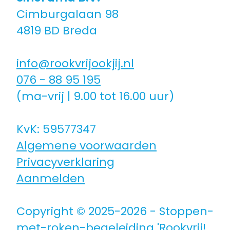
Cimburgalaan 98
Coaching icm kinderwens | zwanger
4819 BD Breda
Hulpmiddelen
info@rookvrijookjij.nl
076 - 88 95 195
Voor jongeren
(ma-vrij | 9.00 tot 16.00 uur)
Voor de zorg | bedrijven
KvK: 59577347
Algemene voorwaarden
Voor coaches
Privacyverklaring
Aanmelden
Voor coaches in opleiding
Copyright © 2025-2026 - Stoppen-
met-roken-begeleiding 'Rookvrij!