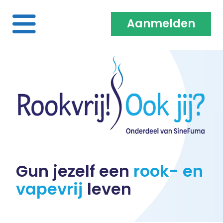
Aanmelden
Home
Over ons
Medewerkers & Coaches
Vacatures
Gun jezelf een
rook- en
vapevrij
leven
Heb je een klacht?