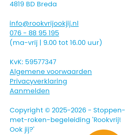
4819 BD Breda
Coaching icm kinderwens | zwanger
info@rookvrijookjij.nl
Hulpmiddelen
076 - 88 95 195
(ma-vrij | 9.00 tot 16.00 uur)
Voor jongeren
KvK: 59577347
Algemene voorwaarden
Voor de zorg | bedrijven
Privacyverklaring
Aanmelden
Voor coaches
Copyright © 2025-2026 - Stoppen-
Voor coaches in opleiding
met-roken-begeleiding 'Rookvrij!
Ook jij?'