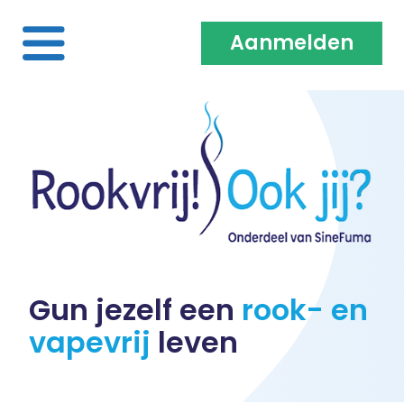
Aanmelden
Home
Over ons
Medewerkers & Coaches
Vacatures
Gun jezelf een
rook- en
vapevrij
leven
Heb je een klacht?