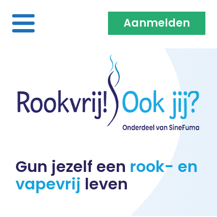
Aanmelden
Home
Over ons
Medewerkers & Coaches
Vacatures
Gun jezelf een
rook- en
vapevrij
leven
Heb je een klacht?