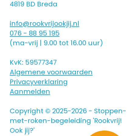
4819 BD Breda
Coaching icm kinderwens | zwanger
info@rookvrijookjij.nl
Hulpmiddelen
076 - 88 95 195
(ma-vrij | 9.00 tot 16.00 uur)
Voor jongeren
KvK: 59577347
Algemene voorwaarden
Voor de zorg | bedrijven
Privacyverklaring
Aanmelden
Voor coaches
Copyright © 2025-2026 - Stoppen-
Voor coaches in opleiding
met-roken-begeleiding 'Rookvrij!
Ook jij?'