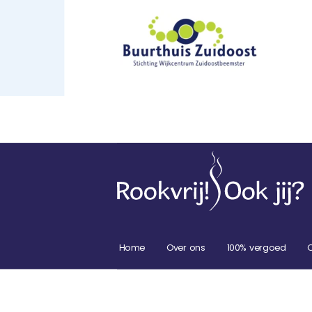
Home
Over ons
100% vergoed