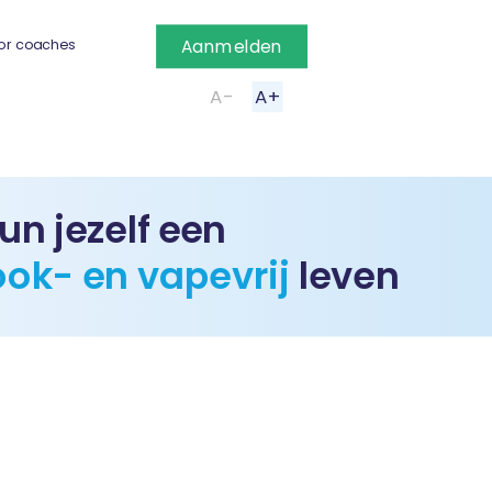
or coaches
Aanmelden
A-
A+
un jezelf een
ook- en vapevrij
leven