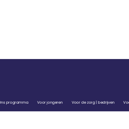
Ons programma
Voor jongeren
Voor de zorg | bedrijven
Vo