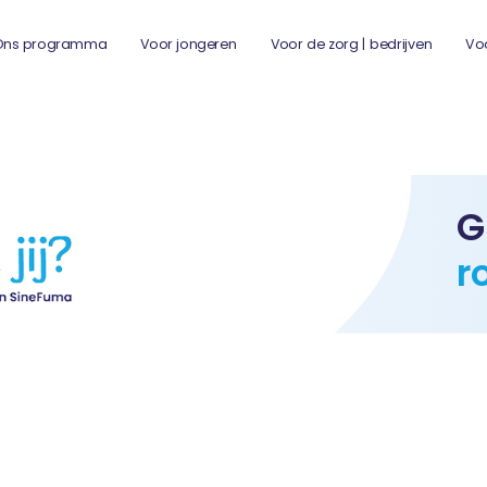
Ons programma
Voor jongeren
Voor de zorg | bedrijven
Vo
G
r