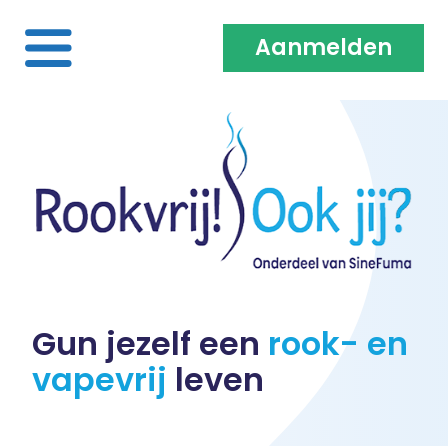
Aanmelden
Home
Over ons
Medewerkers & Coaches
Vacatures
Gun jezelf een
rook- en
vapevrij
leven
Heb je een klacht?