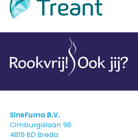
SineFuma B.V.
Cimburgalaan 98
4819 BD Breda