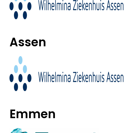
Coaching icm kinderwens | zwanger
Hulpmiddelen
Assen
Voor jongeren
Voor de zorg | bedrijven
Voor coaches
Emmen
Voor coaches in opleiding