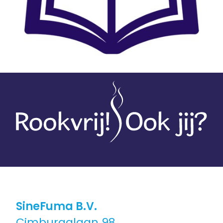
SineFuma B.V.
Cimburgalaan 98