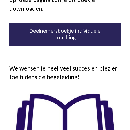
downloaden.
Coaching icm kinderwens | zwanger
Hulpmiddelen
Deelnemersboekje individuele
coaching
Voor jongeren
We wensen je heel veel succes én plezier
Voor de zorg | bedrijven
toe tijdens de begeleiding!
Voor coaches
Voor coaches in opleiding