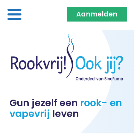
Aanmelden
Home
Over ons
Medewerkers & Coaches
Vacatures
Gun jezelf een
rook- en
vapevrij
leven
Heb je een klacht?