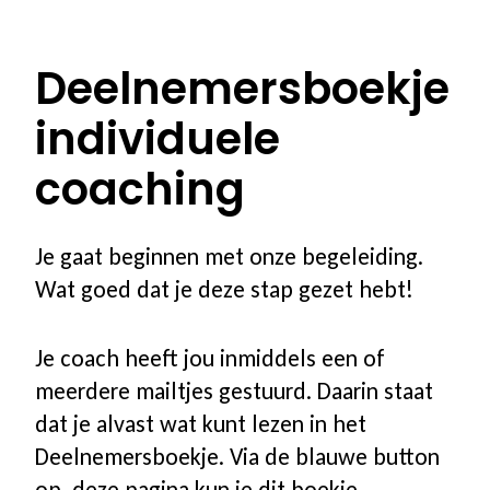
100% vergoed
Deelnemersboekje
Ons programma
individuele
Stoppen met roken
coaching
Stoppen met vapen
Je gaat beginnen met onze begeleiding.
Coaching in groepsverband
Wat goed dat je deze stap gezet hebt!
Coaching individueel
Je coach heeft jou inmiddels een of
meerdere mailtjes gestuurd. Daarin staat
Coaching voor jongeren
dat je alvast wat kunt lezen in het
Deelnemersboekje. Via de blauwe button
Coaching in een andere taal
op deze pagina kun je dit boekje