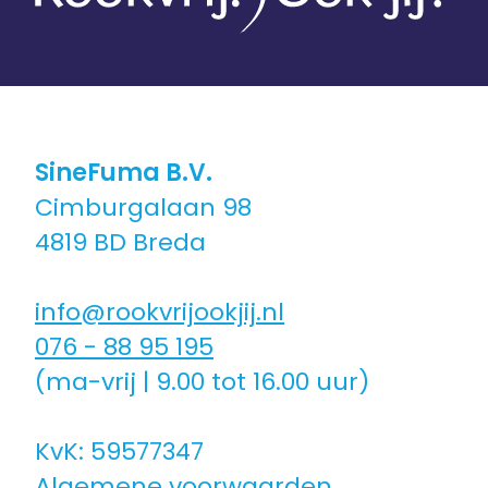
Coaching icm kinderwens | zwanger
Hulpmiddelen
SineFuma B.V.
Voor jongeren
Cimburgalaan 98
4819 BD Breda
Voor de zorg | bedrijven
info@rookvrijookjij.nl
Voor coaches
076 - 88 95 195
(ma-vrij | 9.00 tot 16.00 uur)
Voor coaches in opleiding
KvK: 59577347
Algemene voorwaarden