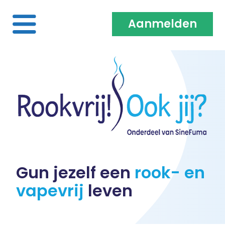
Aanmelden
Home
Over ons
Medewerkers & Coaches
Vacatures
Gun jezelf een
rook- en
vapevrij
leven
Heb je een klacht?