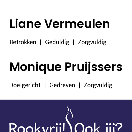
100% vergoed
Liane Vermeulen
Ons programma
Stoppen met roken
Betrokken | Geduldig | Zorgvuldig
Stoppen met vapen
Monique Pruijssers
Coaching in groepsverband
Doelgericht | Gedreven | Zorgvuldig
Coaching individueel
Coaching voor jongeren
Coaching in een andere taal