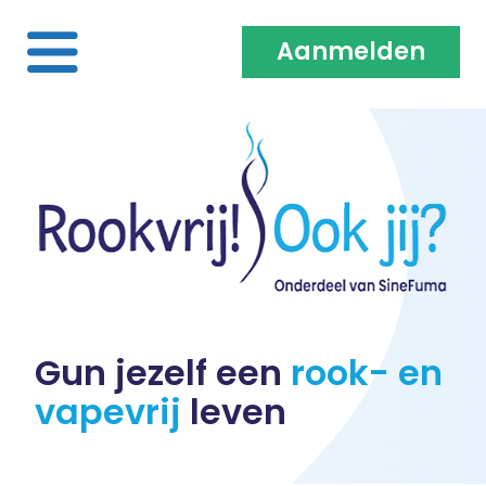
Aanmelden
Home
Over ons
Medewerkers & Coaches
Vacatures
Gun jezelf een
rook- en
vapevrij
leven
Heb je een klacht?