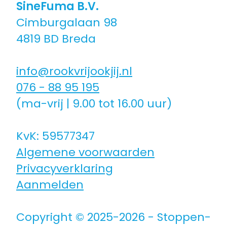
SineFuma B.V.
Cimburgalaan 98
Coaching icm kinderwens | zwanger
4819 BD Breda
Hulpmiddelen
info@rookvrijookjij.nl
076 - 88 95 195
Voor jongeren
(ma-vrij | 9.00 tot 16.00 uur)
Voor de zorg | bedrijven
KvK: 59577347
Algemene voorwaarden
Voor coaches
Privacyverklaring
Aanmelden
Voor coaches in opleiding
Copyright © 2025-2026 - Stoppen-