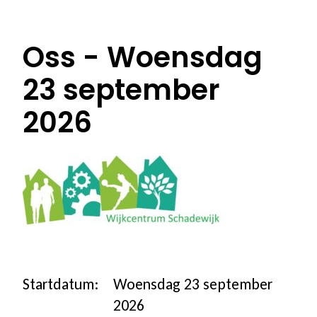
100% vergoed
Oss - Woensdag
Ons programma
23 september
Stoppen met roken
2026
Stoppen met vapen
Coaching in groepsverband
Coaching individueel
Coaching voor jongeren
Startdatum:
Woensdag 23 september
Coaching in een andere taal
2026