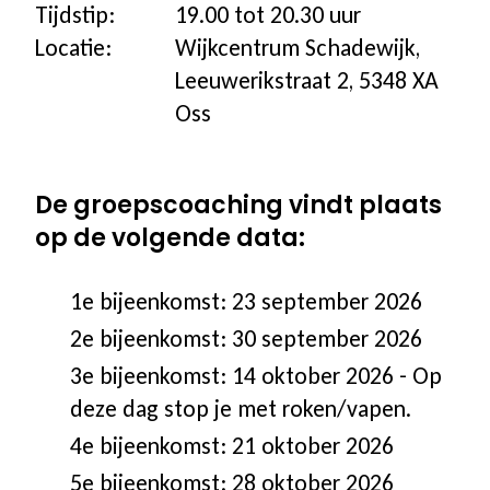
Tijdstip:
19.00 tot 20.30 uur
Locatie:
Coaching icm kinderwens | zwanger
Wijkcentrum Schadewijk,
Leeuwerikstraat 2, 5348 XA
Oss
Hulpmiddelen
Voor jongeren
De groepscoaching vindt plaats
op de volgende data:
Voor de zorg | bedrijven
1e bijeenkomst: 23 september 2026
2e bijeenkomst: 30 september 2026
Voor coaches
3e bijeenkomst: 14 oktober 2026 - Op
Voor coaches in opleiding
deze dag stop je met roken/vapen.
4e bijeenkomst: 21 oktober 2026
5e bijeenkomst: 28 oktober 2026