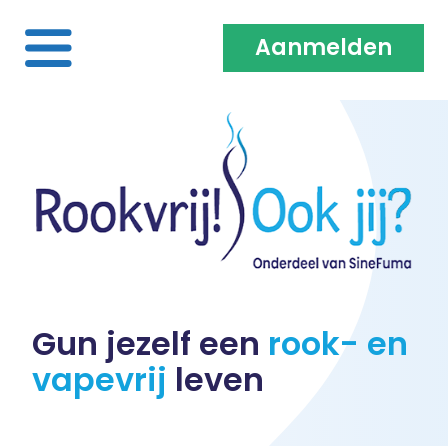
Aanmelden
Home
Over ons
Medewerkers & Coaches
Vacatures
Gun jezelf een
rook- en
vapevrij
leven
Heb je een klacht?