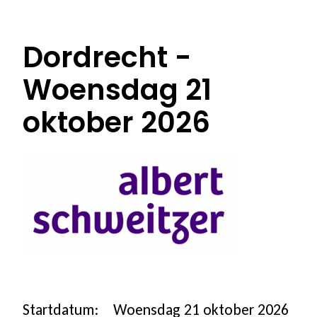
100% vergoed
Dordrecht -
Ons programma
Woensdag 21
Stoppen met roken
oktober 2026
Stoppen met vapen
Coaching in groepsverband
Coaching individueel
Coaching voor jongeren
Coaching in een andere taal
Startdatum:
Woensdag 21 oktober 2026