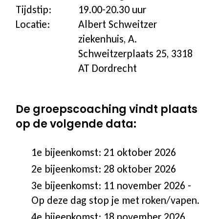
Tijdstip:
19.00-20.30 uur
Coaching icm kinderwens | zwanger
Locatie:
Albert Schweitzer
ziekenhuis, A.
Hulpmiddelen
Schweitzerplaats 25, 3318
AT Dordrecht
Voor jongeren
De groepscoaching vindt plaats
Voor de zorg | bedrijven
op de volgende data:
Voor coaches
1e bijeenkomst: 21 oktober 2026
2e bijeenkomst: 28 oktober 2026
Voor coaches in opleiding
3e bijeenkomst: 11 november 2026 -
Op deze dag stop je met roken/vapen.
4e bijeenkomst: 18 november 2026