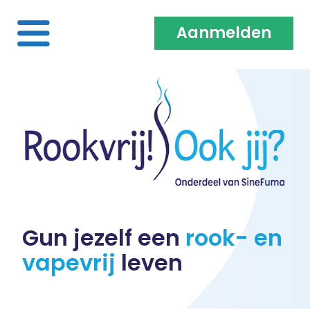
Aanmelden
Home
Over ons
Medewerkers & Coaches
Vacatures
Gun jezelf een
rook- en
vapevrij
leven
Heb je een klacht?