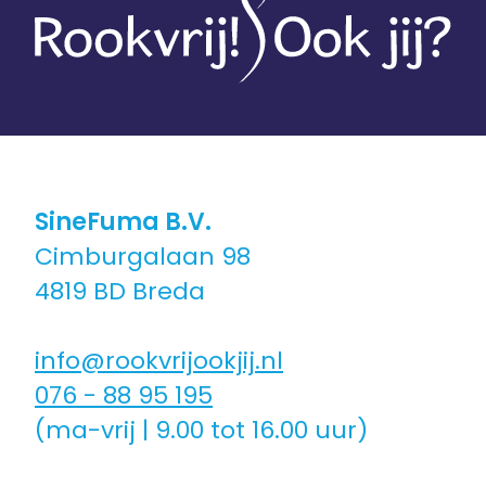
SineFuma B.V.
Cimburgalaan 98
4819 BD Breda
info@rookvrijookjij.nl
076 - 88 95 195
(ma-vrij | 9.00 tot 16.00 uur)