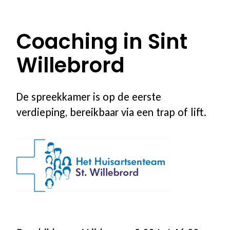
100% vergoed
Coaching in Sint
Ons programma
Willebrord
Stoppen met roken
De spreekkamer is op de eerste
Stoppen met vapen
verdieping, bereikbaar via een trap of lift.
Coaching in groepsverband
Coaching individueel
Coaching voor jongeren
Coaching in een andere taal