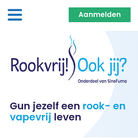
Aanmelden
Home
Over ons
Medewerkers & Coaches
Vacatures
Gun jezelf een
rook- en
vapevrij
leven
Heb je een klacht?