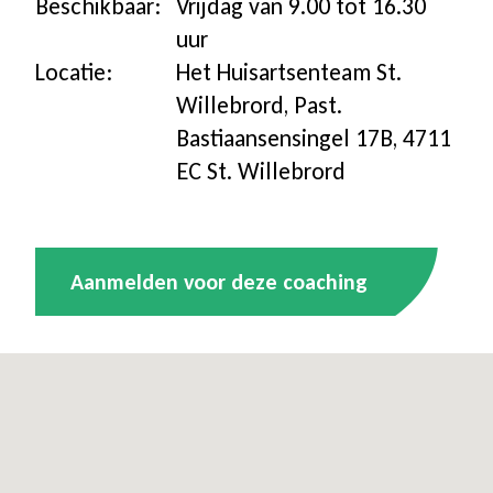
Beschikbaar:
Vrijdag van 9.00 tot 16.30
uur
Coaching icm kinderwens | zwanger
Locatie:
Het Huisartsenteam St.
Willebrord, Past.
Hulpmiddelen
Bastiaansensingel 17B, 4711
EC St. Willebrord
Voor jongeren
Voor de zorg | bedrijven
Aanmelden voor deze coaching
Voor coaches
Voor coaches in opleiding