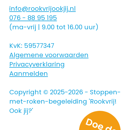
info@rookvrijookjij.nl
076 - 88 95 195
(ma-vrij | 9.00 tot 16.00 uur)
KvK: 59577347
Algemene voorwaarden
Privacyverklaring
Aanmelden
Copyright © 2025-2026 - Stoppen-
met-roken-begeleiding 'Rookvrij!
Ook jij?'
D
o
e
d
e
e
s
t