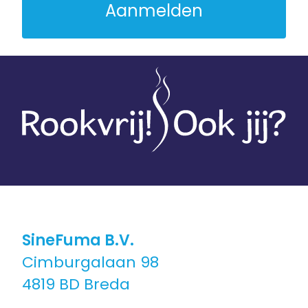
SineFuma B.V.
Cimburgalaan 98
4819 BD Breda