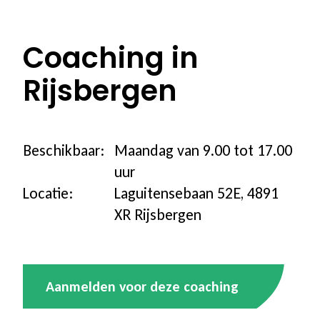
100% vergoed
Coaching in
Ons programma
Rijsbergen
Stoppen met roken
Stoppen met vapen
Beschikbaar:
Maandag van 9.00 tot 17.00
uur
Coaching in groepsverband
Locatie:
Laguitensebaan 52E, 4891
XR Rijsbergen
Coaching individueel
Coaching voor jongeren
Aanmelden voor deze coaching
Coaching in een andere taal