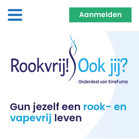
Aanmelden
Home
Over ons
Medewerkers & Coaches
Vacatures
Gun jezelf een
rook- en
vapevrij
leven
Heb je een klacht?