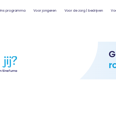
Ons programma
Voor jongeren
Voor de zorg | bedrijven
Vo
G
r