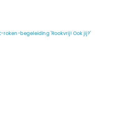
oken-begeleiding 'Rookvrij! Ook jij?'