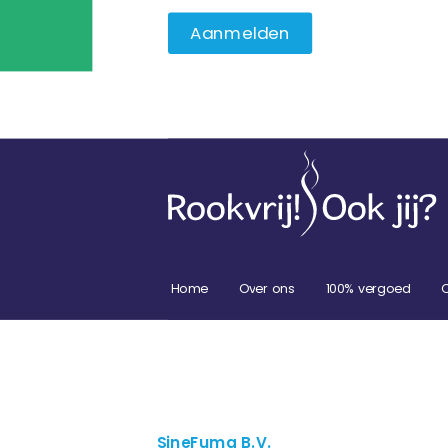
Home
Over ons
100% vergoed
SineFuma B.V.