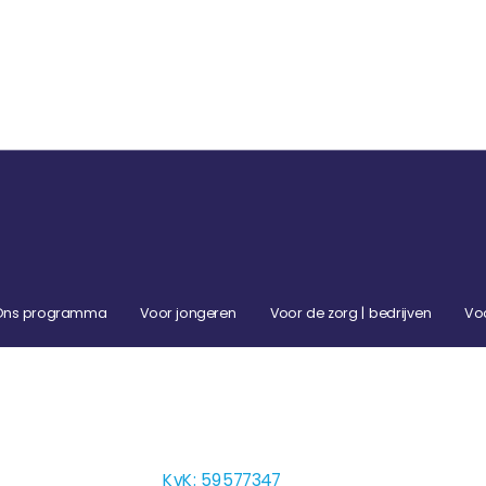
Ons programma
Voor jongeren
Voor de zorg | bedrijven
Vo
KvK: 59577347