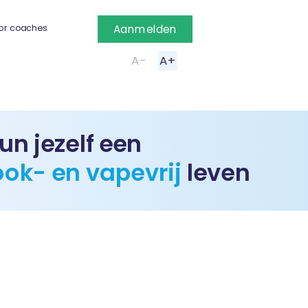
or coaches
Aanmelden
A-
A+
un jezelf een
ook- en vapevrij
leven