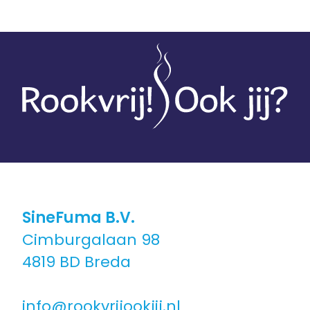
100% vergoed
Ons programma
Stoppen met roken
Stoppen met vapen
Coaching in groepsverband
Coaching individueel
SineFuma B.V.
Cimburgalaan 98
Coaching voor jongeren
4819 BD Breda
Coaching in een andere taal
info@rookvrijookjij.nl