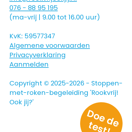
076 - 88 95 195
Coaching icm kinderwens | zwanger
(ma-vrij | 9.00 tot 16.00 uur)
Hulpmiddelen
KvK: 59577347
Algemene voorwaarden
Voor jongeren
Privacyverklaring
Aanmelden
Voor de zorg | bedrijven
Copyright © 2025-2026 - Stoppen-
Voor coaches
met-roken-begeleiding 'Rookvrij!
Ook jij?'
Voor coaches in opleiding
D
o
e
d
e
e
s
t
t
!