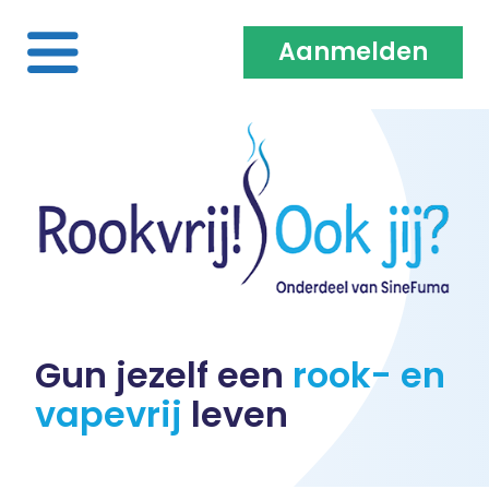
Aanmelden
Home
Over ons
Medewerkers & Coaches
Vacatures
Gun jezelf een
rook- en
vapevrij
leven
Heb je een klacht?