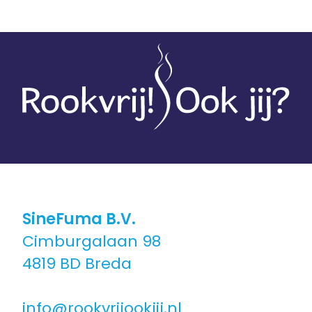
100% vergoed
Ons programma
Stoppen met roken
Stoppen met vapen
Coaching in groepsverband
Coaching individueel
SineFuma B.V.
Cimburgalaan 98
Coaching voor jongeren
4819 BD Breda
Coaching in een andere taal
info@rookvrijookjij.nl