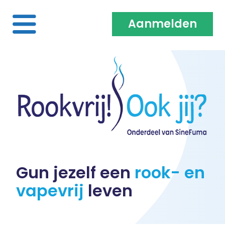
Aanmelden
Home
Over ons
Medewerkers & Coaches
Vacatures
Gun jezelf een
rook- en
vapevrij
leven
Heb je een klacht?