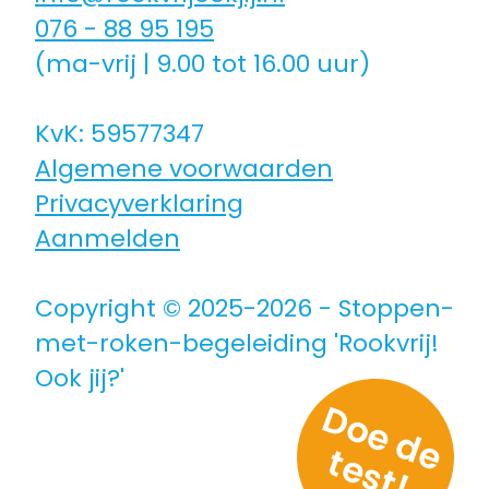
076 - 88 95 195
Coaching icm kinderwens | zwanger
(ma-vrij | 9.00 tot 16.00 uur)
Hulpmiddelen
KvK: 59577347
Algemene voorwaarden
Voor jongeren
Privacyverklaring
Aanmelden
Voor de zorg | bedrijven
Copyright © 2025-2026 - Stoppen-
Voor coaches
met-roken-begeleiding 'Rookvrij!
Ook jij?'
Voor coaches in opleiding
D
o
e
d
e
e
s
t
t
!